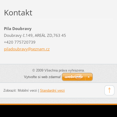
Kontakt
Pila Doubravy
Doubravy č.149, AREÁL ZD,763 45
+420 775720739
piladoub
ravy@sez
nam.cz
© 2009 Všechna práva vyhrazena.
Vytvořte si web zdarma!
Zobrazit:
Mobilní verzi
|
Standardní verzi