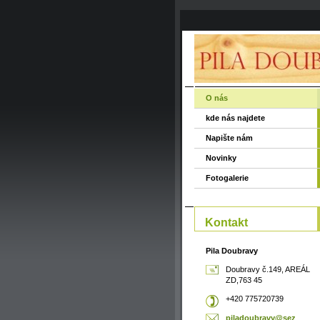
O nás
kde nás najdete
Napište nám
Novinky
Fotogalerie
Kontakt
Pila Doubravy
Doubravy č.149, AREÁL
ZD,763 45
+420 775720739
piladoub
ravy@sez