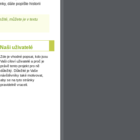
ky, dále popište historii
žité, můžete je v textu
Naši uživatelé
Zde je vhodné popsat, kdo jsou
Vaši cíloví uživatelé a proč je
právě tento projekt pro ně
důležitý. Důležité je Vaše
návštěvníky také motivovat,
aby se na tyto stránky
pravidelně vraceli.