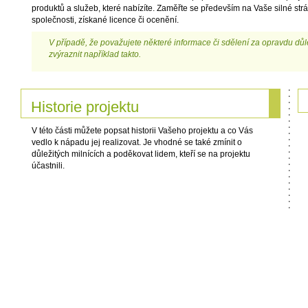
produktů a služeb, které nabízíte. Zaměřte se především na Vaše silné strán
společnosti, získané licence či ocenění.
V případě, že považujete některé informace či sdělení za opravdu důle
zvýraznit například takto.
Historie projektu
V této části můžete popsat historii Vašeho projektu a co Vás
vedlo k nápadu jej realizovat. Je vhodné se také zmínit o
důležitých milnících a poděkovat lidem, kteří se na projektu
účastnili.