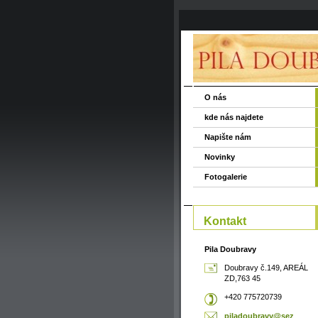
O nás
kde nás najdete
Napište nám
Novinky
Fotogalerie
Kontakt
Pila Doubravy
Doubravy č.149, AREÁL
ZD,763 45
+420 775720739
piladoub
ravy@sez