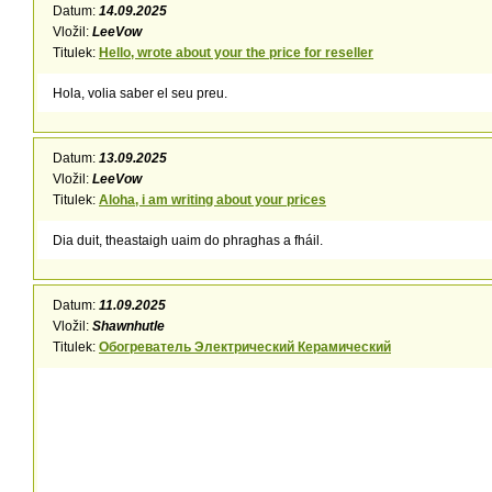
Datum:
14.09.2025
Vložil:
LeeVow
Titulek:
Hello, wrote about your the price for reseller
Hola, volia saber el seu preu.
Datum:
13.09.2025
Vložil:
LeeVow
Titulek:
Aloha, i am writing about your prices
Dia duit, theastaigh uaim do phraghas a fháil.
Datum:
11.09.2025
Vložil:
Shawnhutle
Titulek:
Обогреватель Электрический Керамический