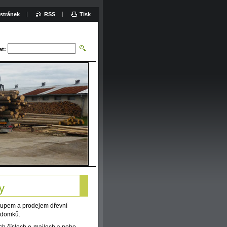
stránek
RSS
Tisk
at:
y
kupem a prodejem dřevní
h domků.