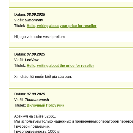
Datum:
08.09.2025
Vložil:
SimonVow
Titulek:
Hello, writing about your price for reseller
Hi, ego volo scire vestri pretium.
Datum:
07.09.2025
Vložil:
LeeVow
Titulek:
Hello, writing about the price for reseller
Xin chào, tôi muốn biết giá của bạn.
Datum:
07.09.2025
Vložil:
Thomasunush
Titulek:
Вилочный Погрузчик
Артикул на сайте 52661.
Мы используем только надежных и проверенных операторов перевоз
Грузовой подъемник.
Грузоподъемность: 1000 кг.