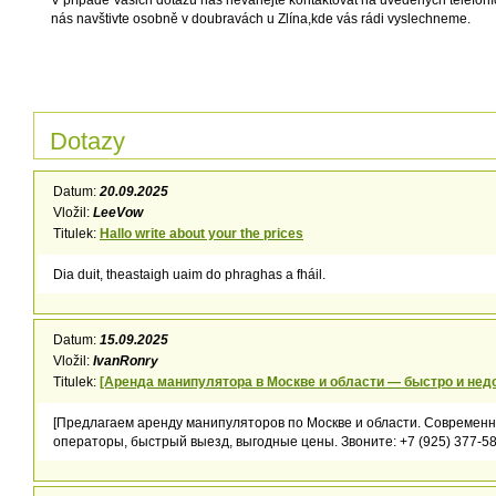
V případě Vašich dotazů nás neváhejte kontaktovat na uvedených telefoní
nás navštivte osobně v doubravách u Zlína,kde vás rádi vyslechneme.
Dotazy
Datum:
20.09.2025
Vložil:
LeeVow
Titulek:
Hallo write about your the prices
Dia duit, theastaigh uaim do phraghas a fháil.
Datum:
15.09.2025
Vložil:
IvanRonry
Titulek:
[Аренда манипулятора в Москве и области — быстро и нед
[Предлагаем аренду манипуляторов по Москве и области. Современн
операторы, быстрый выезд, выгодные цены. Звоните: +7 (925) 377-58-8