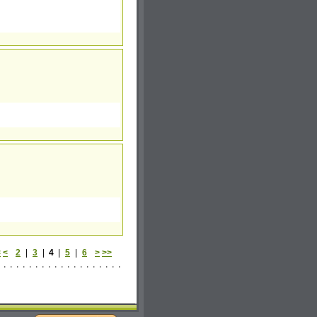
<
<
2
|
3
|
4
|
5
|
6
>
>>