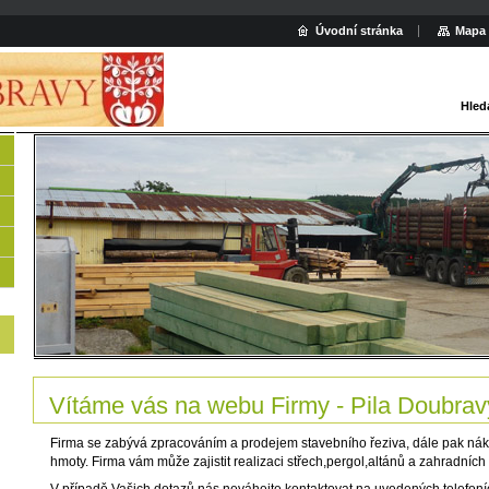
Úvodní stránka
Mapa 
Hled
Vítáme vás na webu Firmy - Pila Doubrav
Firma se zabývá zpracováním a prodejem stavebního řeziva, dále pak ná
hmoty. Firma vám může zajistit realizaci střech,pergol,altánů a zahradníc