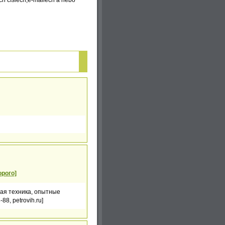
ch číslech,e-mailech a nebo
орого]
ая техника, опытные
8, petrovih.ru]