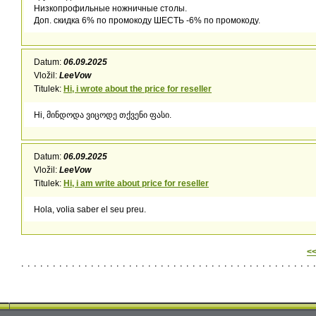
Низкопрофильные ножничные столы.
Доп. скидка 6% по промокоду ШЕСТЬ -6% по промокоду.
Datum:
06.09.2025
Vložil:
LeeVow
Titulek:
Hi, i wrote about the price for reseller
Hi, მინდოდა ვიცოდე თქვენი ფასი.
Datum:
06.09.2025
Vložil:
LeeVow
Titulek:
Hi, i am write about price for reseller
Hola, volia saber el seu preu.
<